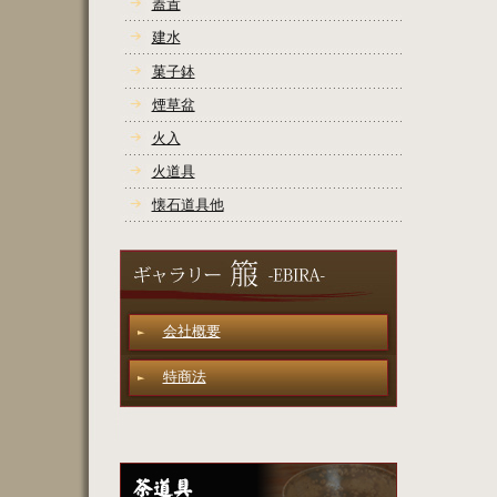
蓋置
建水
菓子鉢
煙草盆
火入
火道具
懐石道具他
会社概要
特商法