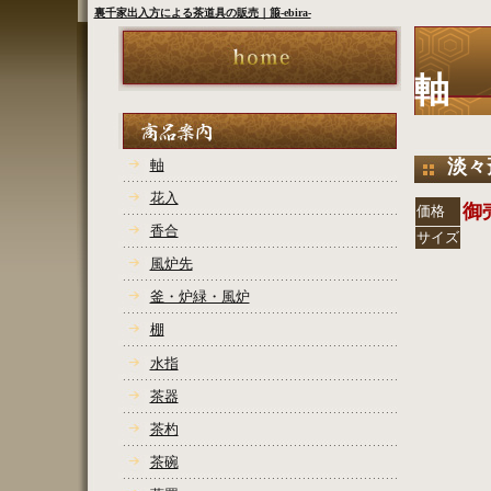
裏千家出入方による茶道具の販売｜箙-ebira-
軸
淡々
軸
花入
御
価格
香合
サイズ
風炉先
COPYR
釜・炉緑・風炉
棚
水指
茶器
茶杓
茶碗