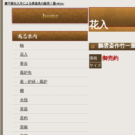
裏千家出入方による茶道具の販売｜箙-ebira-
花入
鵬雲斎作竹一
軸
花入
御売約
価格
香合
サイズ
風炉先
COPYRIGHT(C)2
釜・炉緑・風炉
棚
水指
茶器
茶杓
茶碗