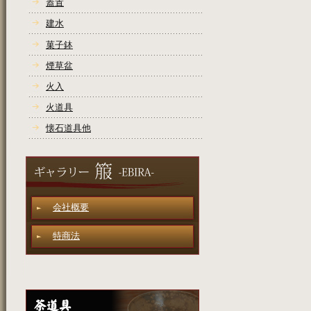
蓋置
建水
菓子鉢
煙草盆
火入
火道具
懐石道具他
会社概要
特商法