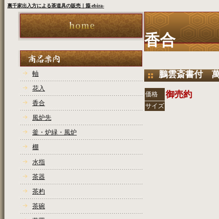
裏千家出入方による茶道具の販売｜箙-ebira-
香合
鵬雲斎書付 
軸
花入
御売約
価格
香合
サイズ
風炉先
COPYRIGHT(C)2
釜・炉緑・風炉
棚
水指
茶器
茶杓
茶碗