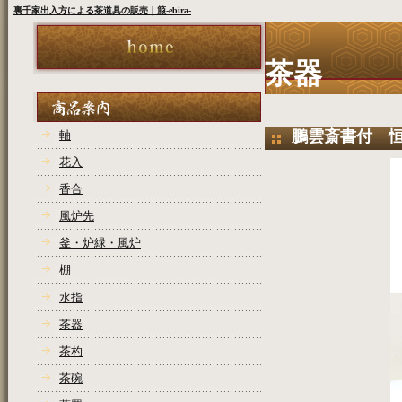
裏千家出入方による茶道具の販売｜箙-ebira-
茶器
鵬雲斎書付 
軸
花入
香合
風炉先
釜・炉緑・風炉
棚
水指
茶器
茶杓
茶碗