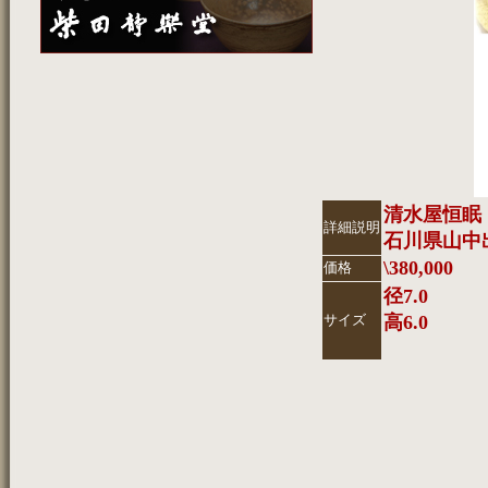
清水屋恒眠
詳細説明
石川県山中
\380,000
価格
径7.0
サイズ
高6.0
COPYRIGHT(C)2