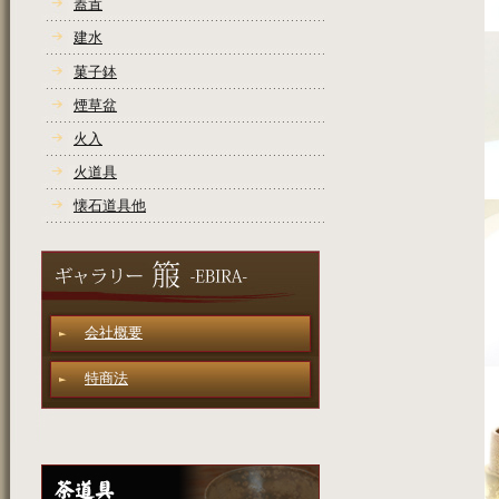
蓋置
建水
菓子鉢
煙草盆
火入
火道具
懐石道具他
会社概要
特商法