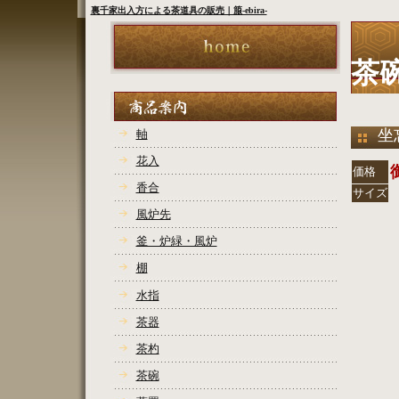
裏千家出入方による茶道具の販売｜箙-ebira-
茶
坐
軸
花入
価格
香合
サイズ
風炉先
COPY
釜・炉緑・風炉
棚
水指
茶器
茶杓
茶碗