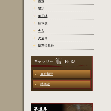
蓋置
建水
菓子鉢
煙草盆
火入
火道具
懐石道具他
会社概要
特商法