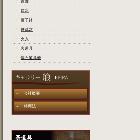
蓋置
建水
菓子鉢
煙草盆
火入
火道具
懐石道具他
会社概要
特商法