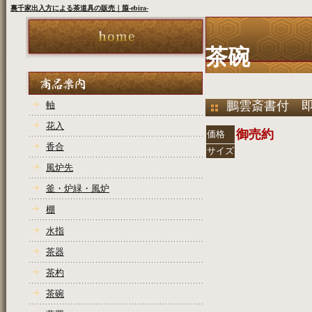
裏千家出入方による茶道具の販売｜箙-ebira-
茶碗
鵬雲斎書付 
軸
花入
御売約
価格
香合
サイズ
風炉先
COPYRIGHT(C)2
釜・炉緑・風炉
棚
水指
茶器
茶杓
茶碗