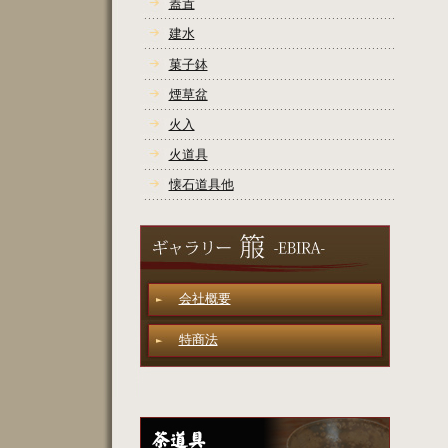
蓋置
建水
菓子鉢
煙草盆
火入
火道具
懐石道具他
会社概要
特商法