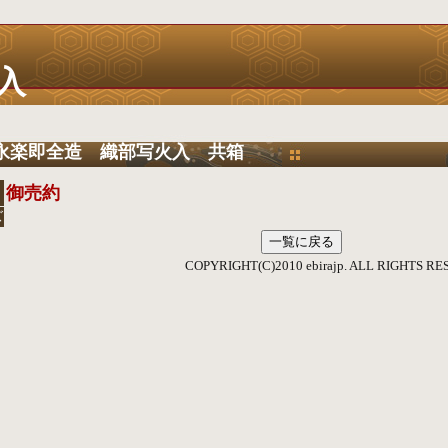
入
永楽即全造 織部写火入 共箱
御売約
ズ
YRIGHT(C)2010 ebirajp. ALL RIGHTS RESE