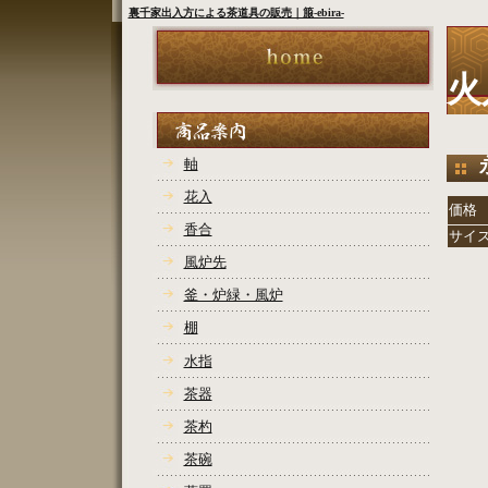
裏千家出入方による茶道具の販売｜箙-ebira-
火
軸
花入
価格
香合
サイ
風炉先
COP
釜・炉緑・風炉
棚
水指
茶器
茶杓
茶碗